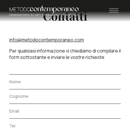
Contatti
info@metodocontemporaneo.com
Per qualsiasi informazione vi chiediamo di compilare il
form sottostante e inviare le vostre richieste
Modulo di contatto
Nome
Cognome
Email
Telefono
Messaggio
(obbligatorio)
(obbligatorio)
(facoltativo)
(obbligatorio)
(obbligatorio)