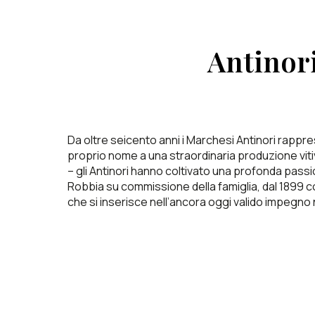
Antinori
Da oltre seicento anni i Marchesi Antinori rapprese
proprio nome a una straordinaria produzione vitivin
– gli Antinori hanno coltivato una profonda passi
Robbia su commissione della famiglia, dal 1899 con
che si inserisce nell’ancora oggi valido impegno n