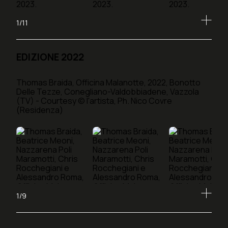
1/11
EDIZIONE 2022
Thomas Braida, Officina Malanotte, 2022, Bonotto
Delle Tezze, Conegliano-Valdobbiadene, Vazzola
(TV) - Courtesy © l'artista, Ph. Nico Covre
(Residenza)
1/9