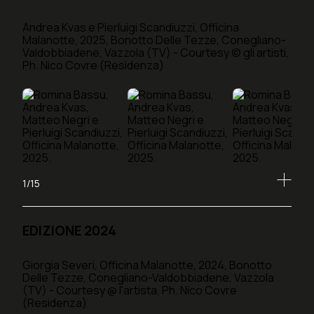
Andrea Kvas e Pierluigi Scandiuzzi, Officina
Malanotte, 2025, Bonotto Delle Tezze, Conegliano-
Valdobbiadene, Vazzola (TV) - Courtesy © gli artisti,
Ph. Nico Covre (Residenza)
1/15
EDIZIONE 2024
Giorgia Severi, Officina Malanotte, 2024, Bonotto
Delle Tezze, Conegliano-Valdobbiadene, Vazzola
(TV) - Courtesy @ l'artista, Ph. Nico Covre
(Residenza)