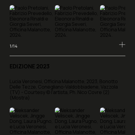
1/14
EDIZIONE 2023
Lucia Veronesi, Officina Malanotte, 2023, Bonotto
Delle Tezze, Conegliano-Valdobbiadene, Vazzola
(TV) - Courtesy © l'artista, Ph. Nico Covre (2)
(Mostra)