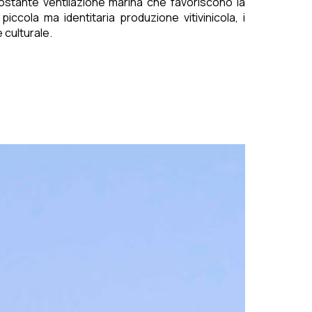
e costante ventilazione marina che favoriscono la
ccola ma identitaria produzione vitivinicola, i
 culturale.