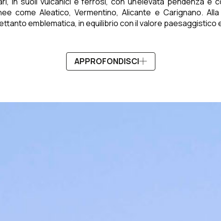
ettari, in suoli vulcanici e ferrosi, con un’elevata pendenza 
ee come Aleatico, Vermentino, Alicante e Carignano. Alla pi
ettanto emblematica, in equilibrio con il valore paesaggistico e
APPROFONDISCI